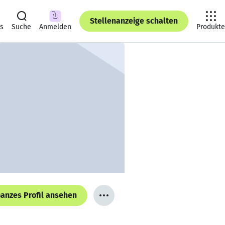
Stellenanzeige schalten
ts
Suche
Anmelden
Produkte
anzes Profil ansehen