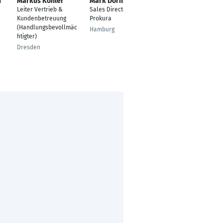
n
Markus Köhler
Mark Dornhöfer
Tobias Duesmann
Leiter Vertrieb &
Sales Director mit
Kaufmännischer
Kundenbetreuung
Prokura
Angestellter
(Handlungsbevollmäc
Hamburg
Gronau
htigter)
Dresden