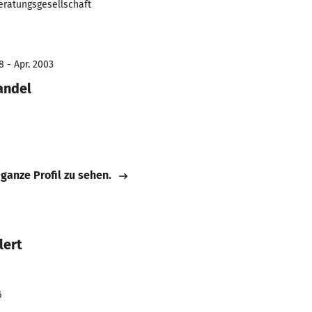
eratungsgesellschaft
8 - Apr. 2003
andel
 ganze Profil zu sehen.
lert
6