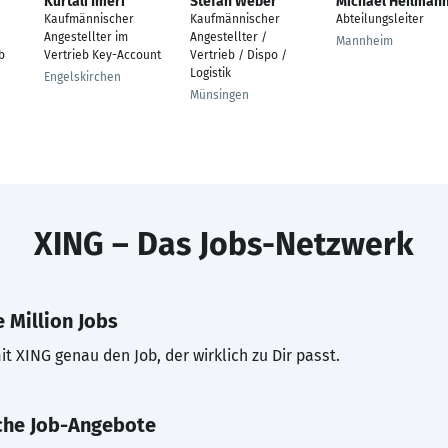
Kurtali Imeri
Stefan Weber
Michael Heilman
Kaufmännischer
Kaufmännischer
Abteilungsleiter
Angestellter im
Angestellter /
Mannheim
b
Vertrieb Key-Account
Vertrieb / Dispo /
Logistik
Engelskirchen
Münsingen
XING – Das Jobs-Netzwerk
 Million Jobs
t XING genau den Job, der wirklich zu Dir passt.
che Job-Angebote