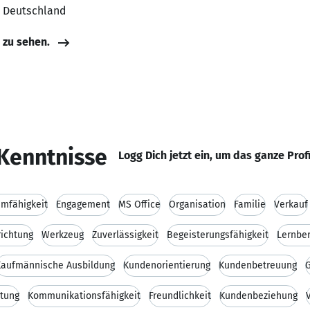
, Deutschland
e zu sehen.
Kenntnisse
Logg Dich jetzt ein, um das ganze Prof
mfähigkeit
Engagement
MS Office
Organisation
Familie
Verkauf
richtung
Werkzeug
Zuverlässigkeit
Begeisterungsfähigkeit
Lernber
Kaufmännische Ausbildung
Kundenorientierung
Kundenbetreuung
tung
Kommunikationsfähigkeit
Freundlichkeit
Kundenbeziehung
V