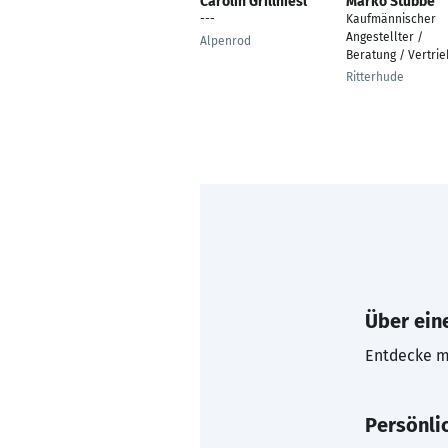
Carolin Grillhiesl
Marko Stubbe
---
Kaufmännischer
Angestellter /
Alpenrod
Beratung / Vertrie
Ritterhude
Über eine
Entdecke mi
Persönli