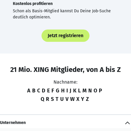
Kostenlos profitieren
Schon als Basis-Mitglied kannst Du Deine Job-Suche
deutlich optimieren.
Jetzt registrieren
21 Mio. XING Mitglieder, von A bis Z
Nachname:
A
B
C
D
E
F
G
H
I
J
K
L
M
N
O
P
Q
R
S
T
U
V
W
X
Y
Z
Unternehmen