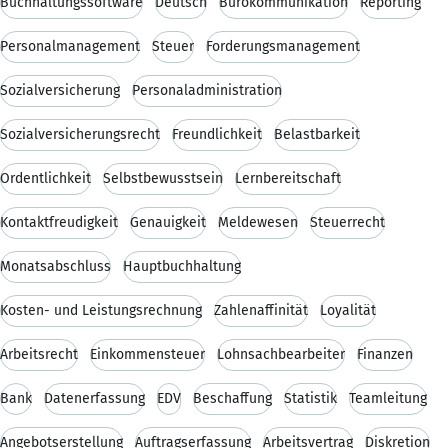
Buchhaltungssoftware
Deutsch
Bürokommunikation
Reporting
Personalmanagement
Steuer
Forderungsmanagement
Sozialversicherung
Personaladministration
Sozialversicherungsrecht
Freundlichkeit
Belastbarkeit
Ordentlichkeit
Selbstbewusstsein
Lernbereitschaft
Kontaktfreudigkeit
Genauigkeit
Meldewesen
Steuerrecht
Monatsabschluss
Hauptbuchhaltung
Kosten- und Leistungsrechnung
Zahlenaffinität
Loyalität
Arbeitsrecht
Einkommensteuer
Lohnsachbearbeiter
Finanzen
Bank
Datenerfassung
EDV
Beschaffung
Statistik
Teamleitung
Angebotserstellung
Auftragserfassung
Arbeitsvertrag
Diskretion