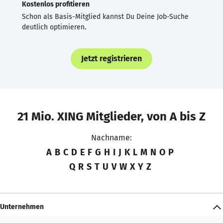
Kostenlos profitieren
Schon als Basis-Mitglied kannst Du Deine Job-Suche
deutlich optimieren.
Jetzt registrieren
21 Mio. XING Mitglieder, von A bis Z
Nachname:
A
B
C
D
E
F
G
H
I
J
K
L
M
N
O
P
Q
R
S
T
U
V
W
X
Y
Z
Unternehmen