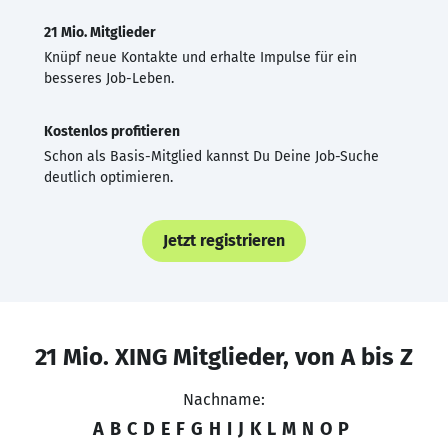
21 Mio. Mitglieder
Knüpf neue Kontakte und erhalte Impulse für ein
besseres Job-Leben.
Kostenlos profitieren
Schon als Basis-Mitglied kannst Du Deine Job-Suche
deutlich optimieren.
Jetzt registrieren
21 Mio. XING Mitglieder, von A bis Z
Nachname:
A
B
C
D
E
F
G
H
I
J
K
L
M
N
O
P