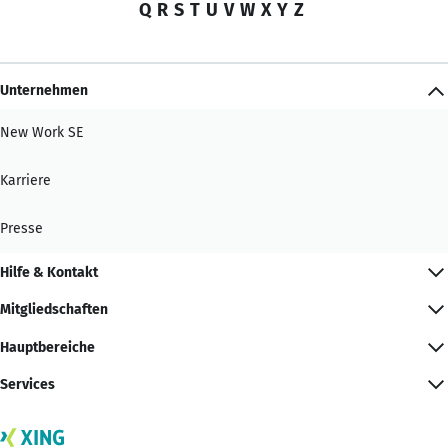
Q
R
S
T
U
V
W
X
Y
Z
Unternehmen
New Work SE
Karriere
Presse
Hilfe & Kontakt
Mitgliedschaften
Hauptbereiche
Services