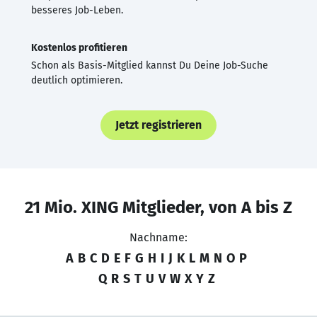
besseres Job-Leben.
Kostenlos profitieren
Schon als Basis-Mitglied kannst Du Deine Job-Suche
deutlich optimieren.
Jetzt registrieren
21 Mio. XING Mitglieder, von A bis Z
Nachname:
A
B
C
D
E
F
G
H
I
J
K
L
M
N
O
P
Q
R
S
T
U
V
W
X
Y
Z