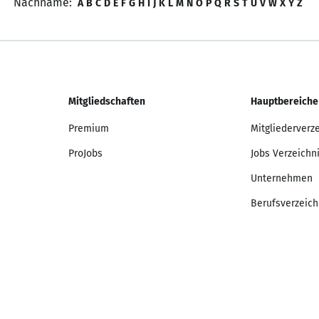
Nachname:
A
B
C
D
E
F
G
H
I
J
K
L
M
N
O
P
Q
R
S
T
U
V
W
X
Y
Z
Mitgliedschaften
Hauptbereiche
Premium
Mitgliederverz
ProJobs
Jobs Verzeichn
Unternehmen
Berufsverzeich