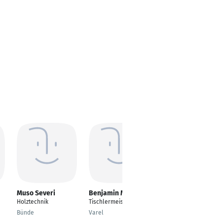
Muso Severi
Benjamin Martens
Maximilian Heine
Holztechnik
Tischlermeister
Küchenmonteur
Bünde
Varel
Wuppertal