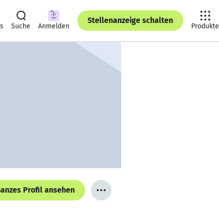
Stellenanzeige schalten
ts
Suche
Anmelden
Produkte
anzes Profil ansehen