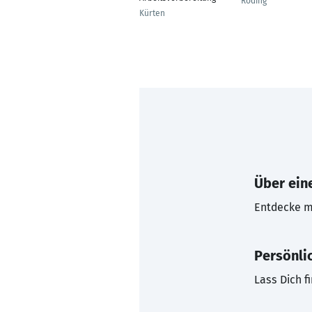
Roding
Kürten
Über eine
Entdecke mi
Persönli
Lass Dich f