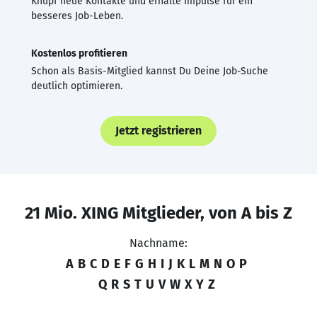
Knüpf neue Kontakte und erhalte Impulse für ein
besseres Job-Leben.
Kostenlos profitieren
Schon als Basis-Mitglied kannst Du Deine Job-Suche
deutlich optimieren.
Jetzt registrieren
21 Mio. XING Mitglieder, von A bis Z
Nachname:
A
B
C
D
E
F
G
H
I
J
K
L
M
N
O
P
Q
R
S
T
U
V
W
X
Y
Z