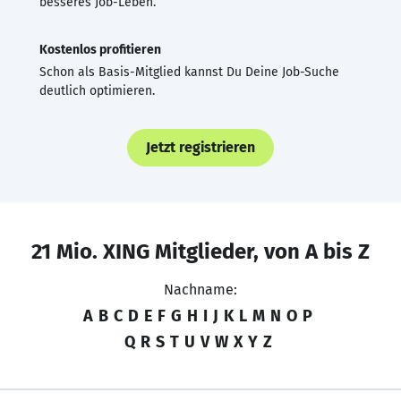
besseres Job-Leben.
Kostenlos profitieren
Schon als Basis-Mitglied kannst Du Deine Job-Suche
deutlich optimieren.
Jetzt registrieren
21 Mio. XING Mitglieder, von A bis Z
Nachname:
A
B
C
D
E
F
G
H
I
J
K
L
M
N
O
P
Q
R
S
T
U
V
W
X
Y
Z