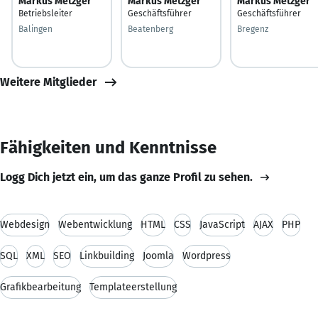
Markus Metzger
Markus Metzger
Markus Metzger
Betriebsleiter
Geschäftsführer
Geschäftsführer
Balingen
Beatenberg
Bregenz
Weitere Mitglieder
Fähigkeiten und Kenntnisse
Logg Dich jetzt ein, um das ganze Profil zu sehen.
Webdesign
Webentwicklung
HTML
CSS
JavaScript
AJAX
PHP
SQL
XML
SEO
Linkbuilding
Joomla
Wordpress
Grafikbearbeitung
Templateerstellung