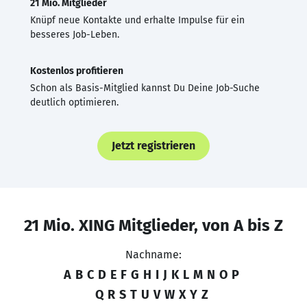
21 Mio. Mitglieder
Knüpf neue Kontakte und erhalte Impulse für ein
besseres Job-Leben.
Kostenlos profitieren
Schon als Basis-Mitglied kannst Du Deine Job-Suche
deutlich optimieren.
Jetzt registrieren
21 Mio. XING Mitglieder, von A bis Z
Nachname:
A
B
C
D
E
F
G
H
I
J
K
L
M
N
O
P
Q
R
S
T
U
V
W
X
Y
Z