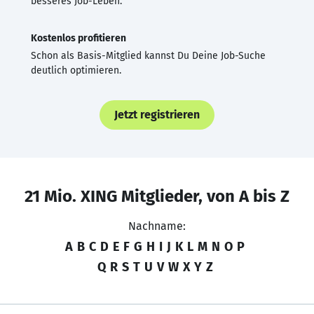
besseres Job-Leben.
Kostenlos profitieren
Schon als Basis-Mitglied kannst Du Deine Job-Suche
deutlich optimieren.
Jetzt registrieren
21 Mio. XING Mitglieder, von A bis Z
Nachname:
A
B
C
D
E
F
G
H
I
J
K
L
M
N
O
P
Q
R
S
T
U
V
W
X
Y
Z