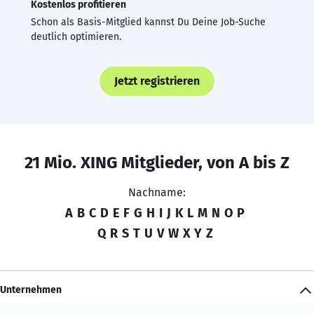
Kostenlos profitieren
Schon als Basis-Mitglied kannst Du Deine Job-Suche
deutlich optimieren.
Jetzt registrieren
21 Mio. XING Mitglieder, von A bis Z
Nachname:
A
B
C
D
E
F
G
H
I
J
K
L
M
N
O
P
Q
R
S
T
U
V
W
X
Y
Z
Unternehmen