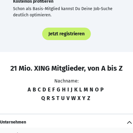
Kostenlos profitieren
Schon als Basis-Mitglied kannst Du Deine Job-Suche
deutlich optimieren.
Jetzt registrieren
21 Mio. XING Mitglieder, von A bis Z
Nachname:
A
B
C
D
E
F
G
H
I
J
K
L
M
N
O
P
Q
R
S
T
U
V
W
X
Y
Z
Unternehmen