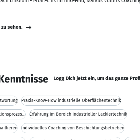
ach LinkedIn - Profil-Link im Info-Feld, Markus Vüllers Coachin
e zu sehen.
Kenntnisse
Logg Dich jetzt ein, um das ganze Prof
ntwortung
Praxis-Know-How industrielle Oberflächentechnik
Ganzheitliche Optimierung von Produktionsprozessen
Erfahrung im Bereich industrieller Lackiertechnik
aillieren
Individuelles Coaching von Beschichtungsbetrieben