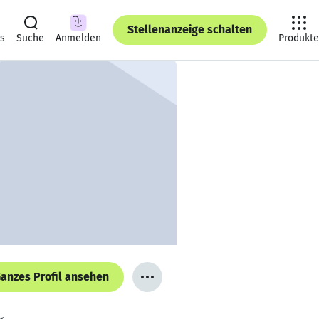
Stellenanzeige schalten
ts
Suche
Anmelden
Produkte
anzes Profil ansehen