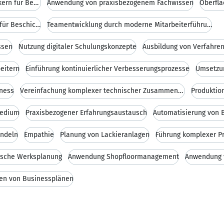
Qualifizierung von Verfahrensmechanikern für Besch
Anwendung von praxisbezogenem Fachwissen
Oberflä
Community für Verfahrensmechaniker für Beschichtun
Teamentwicklung durch moderne Mitarbeiterführung
ssen
Nutzung digitaler Schulungskonzepte
eitern
Einführung kontinuierlicher Verbesserungsprozesse
Umsetzun
iness
Vereinfachung komplexer technischer Zusammenhänge
Produktio
medium
Praxisbezogener Erfahrungsaustausch
Automatisierung von 
andeln
Empathie
Planung von Lackieranlagen
ische Werksplanung
Anwendung Shopfloormanagement
Anwendung 
len von Businessplänen