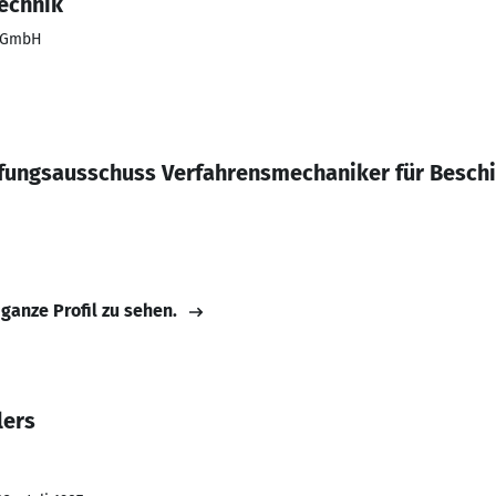
echnik
g GmbH
fungsausschuss Verfahrensmechaniker für Besch
 ganze Profil zu sehen.
lers