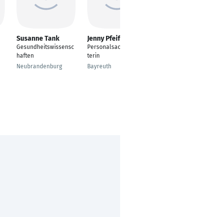
Susanne Tank
Jenny Pfeiffer
Alexandra
Martynow
Gesundheitswissensc
Personalsachbearbei
Steuerfachangestellt
haften
terin
e
Neubrandenburg
Bayreuth
Schweinfurt, Bayern,
Deutschland