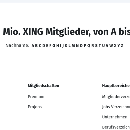
 Mio. XING Mitglieder, von A bi
Nachname:
A
B
C
D
E
F
G
H
I
J
K
L
M
N
O
P
Q
R
S
T
U
V
W
X
Y
Z
Mitgliedschaften
Hauptbereiche
Premium
Mitgliederverz
ProJobs
Jobs Verzeichn
Unternehmen
Berufsverzeich