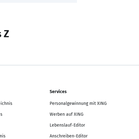
s Z
Services
eichnis
Personalgewinnung mit XING
is
Werben auf XING
Lebenslauf-Editor
nis
Anschreiben-Editor