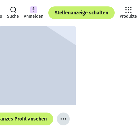
Stellenanzeige schalten
ts
Suche
Anmelden
Produkte
anzes Profil ansehen