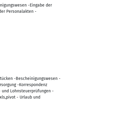
einigungswesen -Eingabe der
er Personalakten -
ftstücken -Bescheinigungswesen -
ersorgung -Korrespondenz
- und Lohnsteuerprüfungen -
s,pivot - Urlaub und