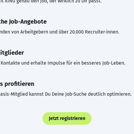
t XING genau den Job, der wirklich zu Dir passt.
che Job-Angebote
inden von Arbeitgebern und über 20.000 Recruiter·innen.
itglieder
Kontakte und erhalte Impulse für ein besseres Job-Leben.
s profitieren
asis-Mitglied kannst Du Deine Job-Suche deutlich optimieren.
Jetzt registrieren