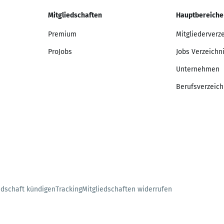
Mitgliedschaften
Hauptbereiche
Premium
Mitgliederverz
ProJobs
Jobs Verzeichn
Unternehmen
Berufsverzeich
edschaft kündigen
Tracking
Mitgliedschaften widerrufen