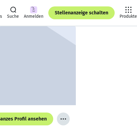
Stellenanzeige schalten
ts
Suche
Anmelden
Produkte
anzes Profil ansehen