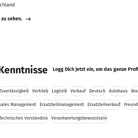
schland
e zu sehen.
Kenntnisse
Logg Dich jetzt ein, um das ganze Prof
Zuverlässigkeit
Vertrieb
Logistik
Verkauf
Deutsch
Autohaus
Wa
 Sales Management
Ersatzteilmanagement
Ersatzteilverkauf
Freundl
Technisches Verständnis
Verantwortungsbewusstsein