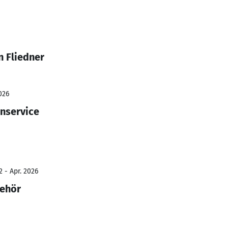
n Fliedner
026
nservice
 - Apr. 2026
behör