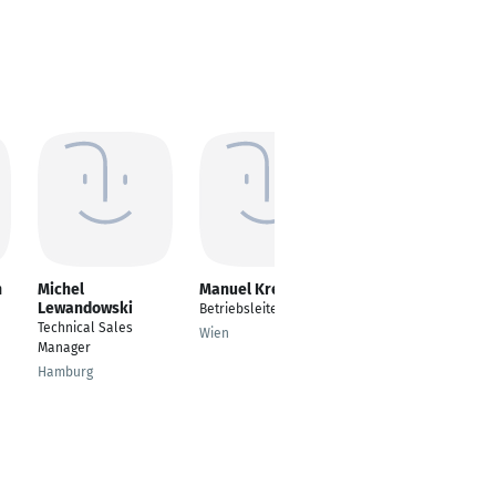
n
Michel
Manuel Kreuter
Sascha Passenegg
Lewandowski
Betriebsleiter
Specialist Cleaning
Technical Sales
Products &
Wien
Manager
Performance
Hamburg
Graz