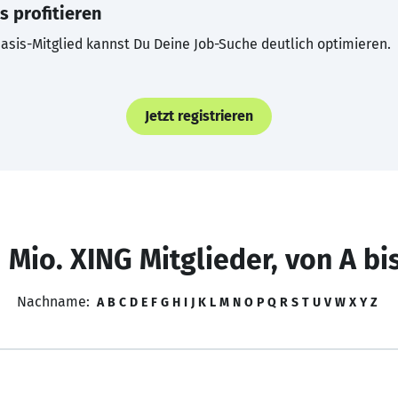
s profitieren
asis-Mitglied kannst Du Deine Job-Suche deutlich optimieren.
Jetzt registrieren
 Mio. XING Mitglieder, von A bi
Nachname:
A
B
C
D
E
F
G
H
I
J
K
L
M
N
O
P
Q
R
S
T
U
V
W
X
Y
Z