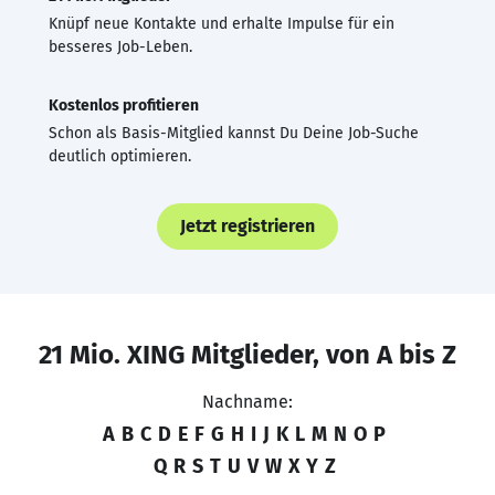
Knüpf neue Kontakte und erhalte Impulse für ein
besseres Job-Leben.
Kostenlos profitieren
Schon als Basis-Mitglied kannst Du Deine Job-Suche
deutlich optimieren.
Jetzt registrieren
21 Mio. XING Mitglieder, von A bis Z
Nachname:
A
B
C
D
E
F
G
H
I
J
K
L
M
N
O
P
Q
R
S
T
U
V
W
X
Y
Z