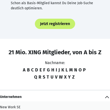
Schon als Basis-Mitglied kannst Du Deine Job-Suche
deutlich optimieren.
Jetzt registrieren
21 Mio. XING Mitglieder, von A bis Z
Nachname:
A
B
C
D
E
F
G
H
I
J
K
L
M
N
O
P
Q
R
S
T
U
V
W
X
Y
Z
Unternehmen
New Work SE