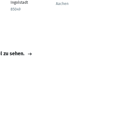
Ingolstadt
Fakultät für
Aachen
Maschinenwesen
85049
Aachen
il zu sehen.