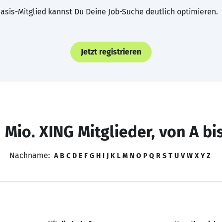
asis-Mitglied kannst Du Deine Job-Suche deutlich optimieren.
Jetzt registrieren
 Mio. XING Mitglieder, von A bi
Nachname:
A
B
C
D
E
F
G
H
I
J
K
L
M
N
O
P
Q
R
S
T
U
V
W
X
Y
Z