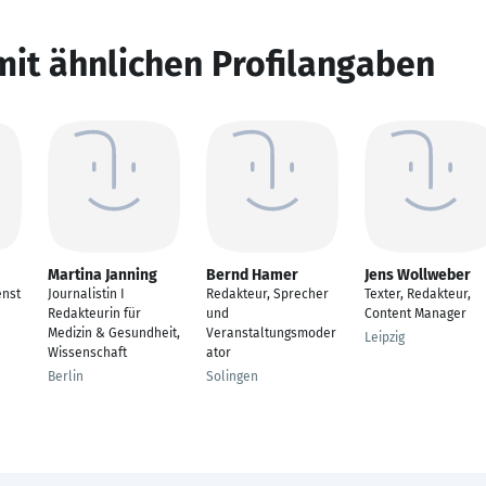
mit ähnlichen Profilangaben
Martina Janning
Bernd Hamer
Jens Wollweber
enst
Journalistin I
Redakteur, Sprecher
Texter, Redakteur,
Redakteurin für
und
Content Manager
Medizin & Gesundheit,
Veranstaltungsmoder
Leipzig
Wissenschaft
ator
Berlin
Solingen