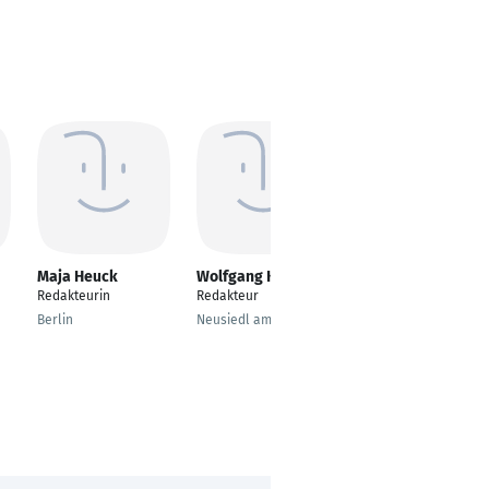
Maja Heuck
Wolfgang Knabl
David Walden
Redakteurin
Redakteur
Redakteur / Reporter
Berlin
Neusiedl am See
Hamburg