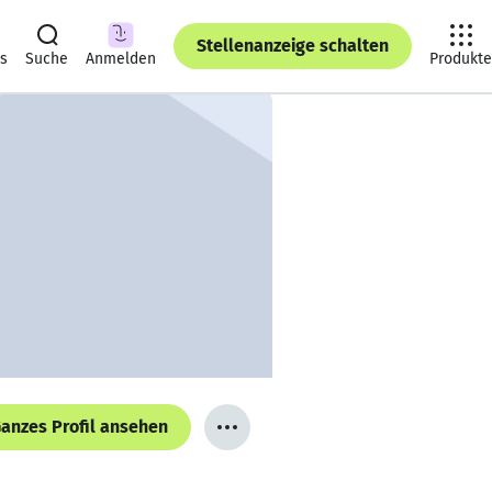
Stellenanzeige schalten
ts
Suche
Anmelden
Produkte
anzes Profil ansehen