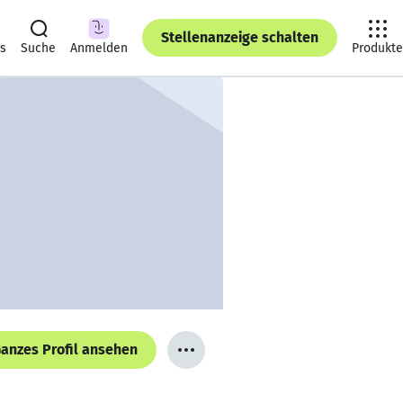
Stellenanzeige schalten
ts
Suche
Anmelden
Produkte
anzes Profil ansehen