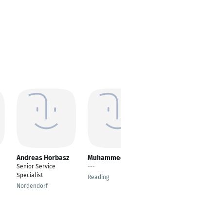
Andreas Horbasz
Muhammed Adem
Felix Hinjos
Sanchez
Senior Service
---
IT Specialist
Specialist
Reading
Essen
Nordendorf