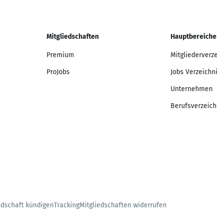
Mitgliedschaften
Hauptbereiche
Premium
Mitgliederverz
ProJobs
Jobs Verzeichn
Unternehmen
Berufsverzeich
edschaft kündigen
Tracking
Mitgliedschaften widerrufen