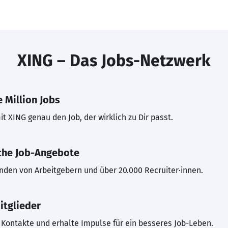
XING – Das Jobs-Netzwerk
 Million Jobs
t XING genau den Job, der wirklich zu Dir passt.
che Job-Angebote
inden von Arbeitgebern und über 20.000 Recruiter·innen.
itglieder
Kontakte und erhalte Impulse für ein besseres Job-Leben.