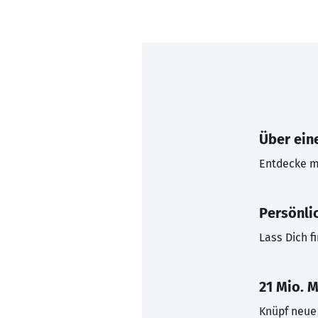
Über eine
Entdecke mi
Persönli
Lass Dich f
21 Mio. M
Knüpf neue 