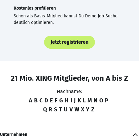
Kostenlos profitieren
Schon als Basis-Mitglied kannst Du Deine Job-Suche
deutlich optimieren.
Jetzt registrieren
21 Mio. XING Mitglieder, von A bis Z
Nachname:
A
B
C
D
E
F
G
H
I
J
K
L
M
N
O
P
Q
R
S
T
U
V
W
X
Y
Z
Unternehmen