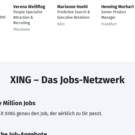
Verena Weißflog
Marianne Hoehl
Henning Morhart
People Specialist
Predictive Search &
Senior Product
imi
Attraction &
Executive Relations
Manager
Recruiting
Köln
Frankfurt
Pforzheim
XING – Das Jobs-Netzwerk
 Million Jobs
t XING genau den Job, der wirklich zu Dir passt.
che Job-Angebote