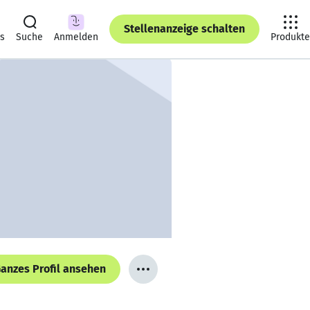
Stellenanzeige schalten
ts
Suche
Anmelden
Produkte
anzes Profil ansehen