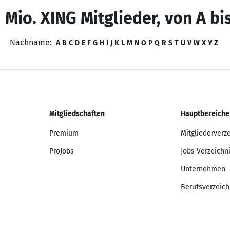
 Mio. XING Mitglieder, von A bi
Nachname:
A
B
C
D
E
F
G
H
I
J
K
L
M
N
O
P
Q
R
S
T
U
V
W
X
Y
Z
Mitgliedschaften
Hauptbereiche
Premium
Mitgliederverz
ProJobs
Jobs Verzeichn
Unternehmen
Berufsverzeich