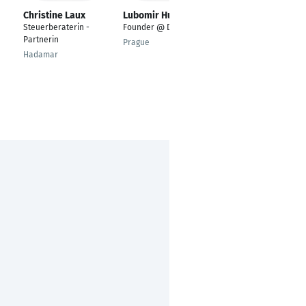
Christine Laux
Lubomir Husar
Kerstin Schoene
Steuerberaterin -
Founder @ Data21.io
Consultant Software-
Partnerin
Test
Prague
Hadamar
Dresden