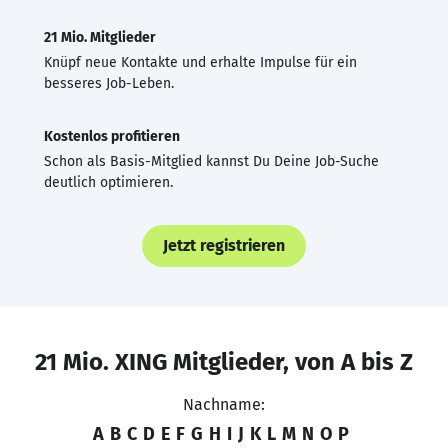
21 Mio. Mitglieder
Knüpf neue Kontakte und erhalte Impulse für ein
besseres Job-Leben.
Kostenlos profitieren
Schon als Basis-Mitglied kannst Du Deine Job-Suche
deutlich optimieren.
Jetzt registrieren
21 Mio. XING Mitglieder, von A bis Z
Nachname:
A
B
C
D
E
F
G
H
I
J
K
L
M
N
O
P