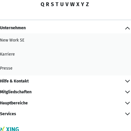
Q
R
S
T
U
V
W
X
Y
Z
Unternehmen
New Work SE
Karriere
Presse
Hilfe & Kontakt
Mitgliedschaften
Hauptbereiche
Services