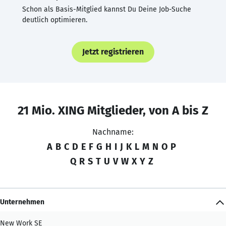
Schon als Basis-Mitglied kannst Du Deine Job-Suche
deutlich optimieren.
Jetzt registrieren
21 Mio. XING Mitglieder, von A bis Z
Nachname:
A
B
C
D
E
F
G
H
I
J
K
L
M
N
O
P
Q
R
S
T
U
V
W
X
Y
Z
Unternehmen
New Work SE