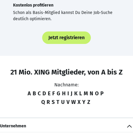
Kostenlos profitieren
Schon als Basis-Mitglied kannst Du Deine Job-Suche
deutlich optimieren.
Jetzt registrieren
21 Mio. XING Mitglieder, von A bis Z
Nachname:
A
B
C
D
E
F
G
H
I
J
K
L
M
N
O
P
Q
R
S
T
U
V
W
X
Y
Z
Unternehmen