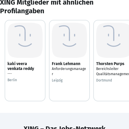
XING Mitglieder mit ähnlichen
Profilangaben
kaki veera
Frank Lehmann
Thorsten Purps
venkata reddy
Anforderungsmanage
Bereichsleiter
---
r
Qualitätsmanageme
Berlin
Leipzig
Dortmund
XING – Das Jobs-Netzwerk