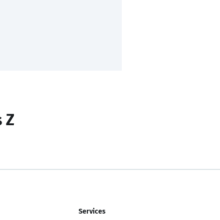
s Z
Services