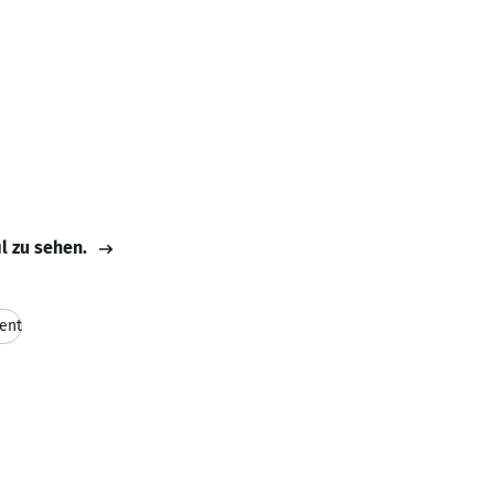
il zu sehen.
ent