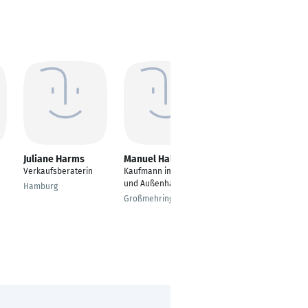
Juliane Harms
Manuel Halbritter
Kerstin Schmidt
Verkaufsberaterin
Kaufmann im Groß-
Technische
und Außenhandel
Vertriebsmitarbeiteri
Hamburg
n im Außendienst
Großmehring
Bodenwöhr