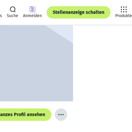
Stellenanzeige schalten
ts
Suche
Anmelden
Produkte
anzes Profil ansehen