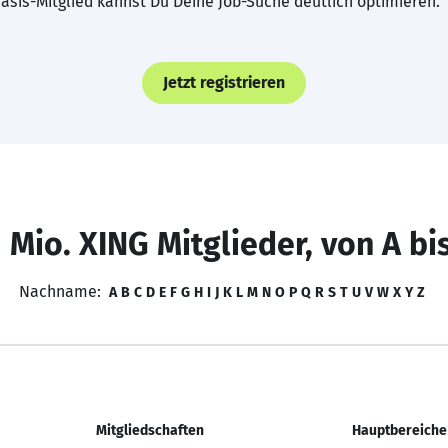
asis-Mitglied kannst Du Deine Job-Suche deutlich optimieren.
Jetzt registrieren
 Mio. XING Mitglieder, von A bi
Nachname:
A
B
C
D
E
F
G
H
I
J
K
L
M
N
O
P
Q
R
S
T
U
V
W
X
Y
Z
Mitgliedschaften
Hauptbereiche