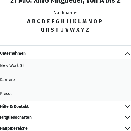
21 Mio. XING Mitglieder, von A bis Z
Nachname:
A
B
C
D
E
F
G
H
I
J
K
L
M
N
O
P
Q
R
S
T
U
V
W
X
Y
Z
Unternehmen
New Work SE
Karriere
Presse
Hilfe & Kontakt
Mitgliedschaften
Hauptbereiche