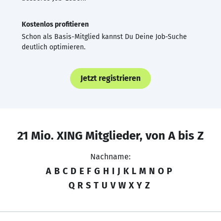
Kostenlos profitieren
Schon als Basis-Mitglied kannst Du Deine Job-Suche
deutlich optimieren.
Jetzt registrieren
21 Mio. XING Mitglieder, von A bis Z
Nachname:
A
B
C
D
E
F
G
H
I
J
K
L
M
N
O
P
Q
R
S
T
U
V
W
X
Y
Z