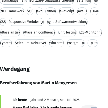
Testmanagement
Software-Qualitätssicherung
Selenium
Git
.NET Framework
SQL
Java
Python
JavaScript
JavaFX
HTML
CSS
Responsive Webdesign
Agile Softwareentwicklung
Atlassian Jira
Atlassian Confluence
Unit Testing
E2E-Monitoring
Cypress
Selenium WebDriver
WinForms
PostgreSQL
SQLite
Werdegang
Berufserfahrung von Martin Mengersen
Bis heute
1 Jahr und 2 Monate, seit Juli 2025