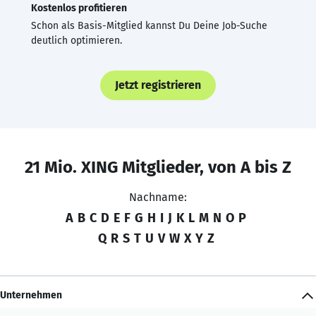
Kostenlos profitieren
Schon als Basis-Mitglied kannst Du Deine Job-Suche
deutlich optimieren.
Jetzt registrieren
21 Mio. XING Mitglieder, von A bis Z
Nachname:
A
B
C
D
E
F
G
H
I
J
K
L
M
N
O
P
Q
R
S
T
U
V
W
X
Y
Z
Unternehmen