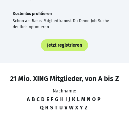
Kostenlos profitieren
Schon als Basis-Mitglied kannst Du Deine Job-Suche
deutlich optimieren.
Jetzt registrieren
21 Mio. XING Mitglieder, von A bis Z
Nachname:
A
B
C
D
E
F
G
H
I
J
K
L
M
N
O
P
Q
R
S
T
U
V
W
X
Y
Z