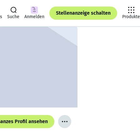
Stellenanzeige schalten
ts
Suche
Anmelden
Produkte
anzes Profil ansehen