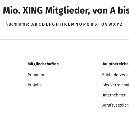
 Mio. XING Mitglieder, von A bi
Nachname:
A
B
C
D
E
F
G
H
I
J
K
L
M
N
O
P
Q
R
S
T
U
V
W
X
Y
Z
Mitgliedschaften
Hauptbereiche
Premium
Mitgliederverz
ProJobs
Jobs Verzeichn
Unternehmen
Berufsverzeich