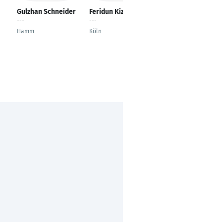
Gulzhan Schneider
Feridun Kizilkaya
Andreas Hepp
---
---
Buchhalter-
Controller
Hamm
Köln
Bad Waldsee