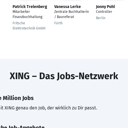
Patrick Trelenberg
Vanessa Lerke
Jonny Pohl
Mitarbeiter
Zentrale Buchhalterin
Controller
Finanzbuchhaltung
/ Baureferat
Berlin
Fritsche
Fürth
Elektrotechnik GmbH
XING – Das Jobs-Netzwerk
 Million Jobs
t XING genau den Job, der wirklich zu Dir passt.
che Job-Angebote