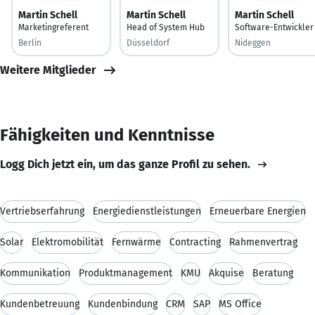
Martin Schell
Martin Schell
Martin Schell
Marketingreferent
Head of System Hub
Software-Entwickler
Berlin
Düsseldorf
Nideggen
Weitere Mitglieder
Fähigkeiten und Kenntnisse
Logg Dich jetzt ein, um das ganze Profil zu sehen.
Vertriebserfahrung
Energiedienstleistungen
Erneuerbare Energien
Solar
Elektromobilität
Fernwärme
Contracting
Rahmenvertrag
Kommunikation
Produktmanagement
KMU
Akquise
Beratung
Kundenbetreuung
Kundenbindung
CRM
SAP
MS Office