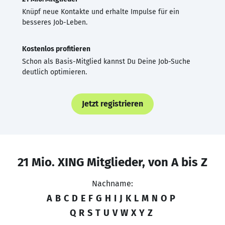
Knüpf neue Kontakte und erhalte Impulse für ein
besseres Job-Leben.
Kostenlos profitieren
Schon als Basis-Mitglied kannst Du Deine Job-Suche
deutlich optimieren.
Jetzt registrieren
21 Mio. XING Mitglieder, von A bis Z
Nachname:
A
B
C
D
E
F
G
H
I
J
K
L
M
N
O
P
Q
R
S
T
U
V
W
X
Y
Z