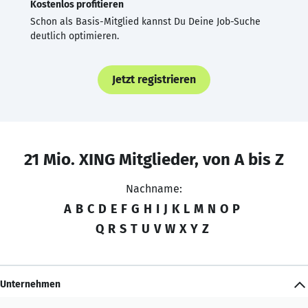
Kostenlos profitieren
Schon als Basis-Mitglied kannst Du Deine Job-Suche
deutlich optimieren.
Jetzt registrieren
21 Mio. XING Mitglieder, von A bis Z
Nachname:
A
B
C
D
E
F
G
H
I
J
K
L
M
N
O
P
Q
R
S
T
U
V
W
X
Y
Z
Unternehmen