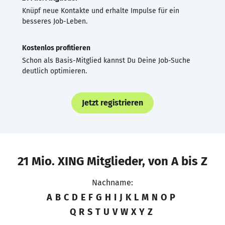
Knüpf neue Kontakte und erhalte Impulse für ein
besseres Job-Leben.
Kostenlos profitieren
Schon als Basis-Mitglied kannst Du Deine Job-Suche
deutlich optimieren.
Jetzt registrieren
21 Mio. XING Mitglieder, von A bis Z
Nachname:
A
B
C
D
E
F
G
H
I
J
K
L
M
N
O
P
Q
R
S
T
U
V
W
X
Y
Z