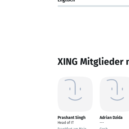
XING Mitglieder 
Prashant Singh
Adrian Dzida
Head of IT
---