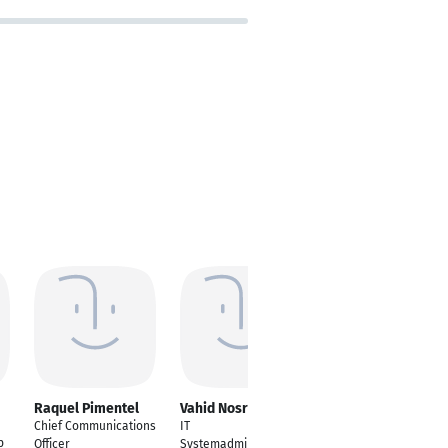
Raquel Pimentel
Vahid Nosrati
Mark Fengler
Chief Communications
IT
IT-Dienstleister
p
Officer
Systemadministrator