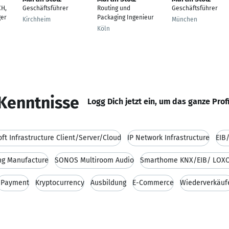
CH,
Geschäftsführer
Routing und
Geschäftsführer
ger
Packaging Ingenieur
Kirchheim
München
Köln
Kenntnisse
Logg Dich jetzt ein, um das ganze Prof
ft Infrastructure Client/Server/Cloud
IP Network Infrastructure
EIB
ing Manufacture
SONOS Multiroom Audio
Smarthome KNX/EIB/ LOX
ePayment
Kryptocurrency
Ausbildung
E-Commerce
Wiederverkäuf