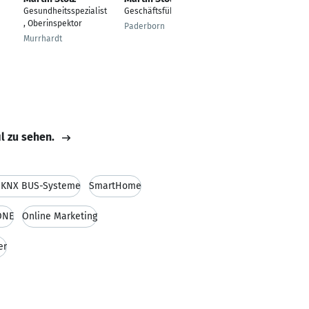
Gesundheitsspezialist
Geschäftsführer
Lecturer in
, Oberinspektor
Orthopaedic Tribology
Paderborn
Murrhardt
Southampton
il zu sehen.
/KNX BUS-Systeme
SmartHome
ONE
Online Marketing
er