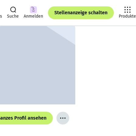
Stellenanzeige schalten
ts
Suche
Anmelden
Produkte
anzes Profil ansehen