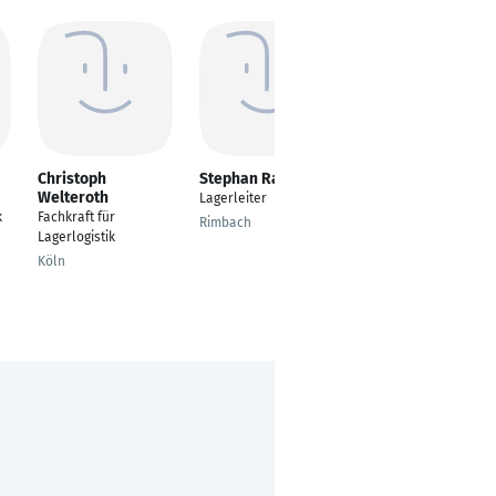
Christoph
Stephan Rausch
Pierre Nienerza
Welteroth
Lagerleiter
---
k
Fachkraft für
Rimbach
Oberhausen
Lagerlogistik
Köln