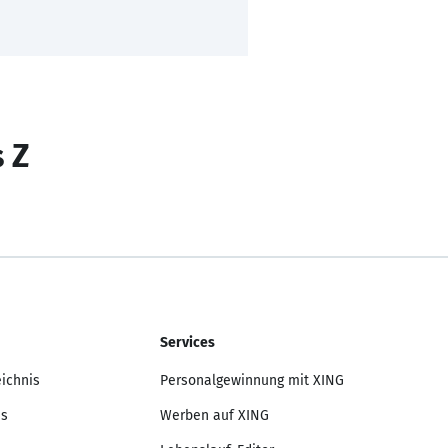
s Z
Services
eichnis
Personalgewinnung mit XING
is
Werben auf XING