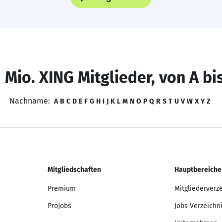
 Mio. XING Mitglieder, von A bi
Nachname:
A
B
C
D
E
F
G
H
I
J
K
L
M
N
O
P
Q
R
S
T
U
V
W
X
Y
Z
Mitgliedschaften
Hauptbereiche
Premium
Mitgliederverz
ProJobs
Jobs Verzeichn