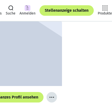
Stellenanzeige schalten
ts
Suche
Anmelden
Produkte
anzes Profil ansehen