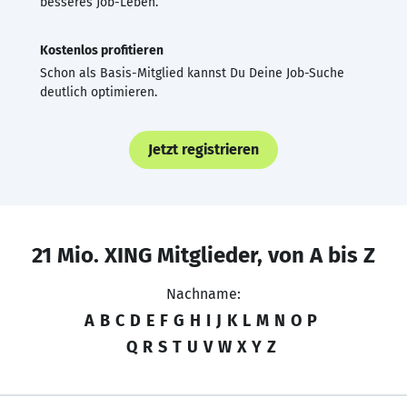
besseres Job-Leben.
Kostenlos profitieren
Schon als Basis-Mitglied kannst Du Deine Job-Suche
deutlich optimieren.
Jetzt registrieren
21 Mio. XING Mitglieder, von A bis Z
Nachname:
A
B
C
D
E
F
G
H
I
J
K
L
M
N
O
P
Q
R
S
T
U
V
W
X
Y
Z