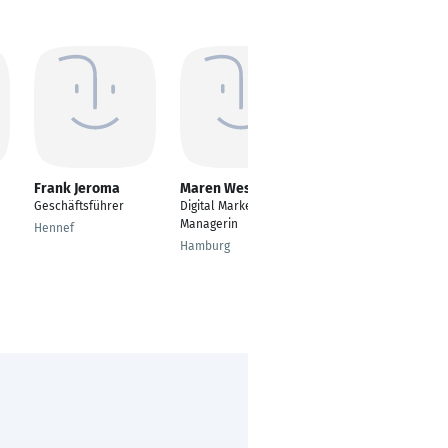
Frank Jeroma
Maren Westphal
Ulli Bertuch
Geschäftsführer
Digital Marketing
Creative Director &
Managerin
Art Director
Hennef
Hamburg
Düsseldorf