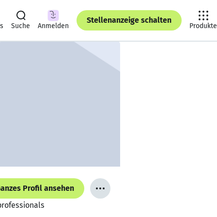
Stellenanzeige schalten
ts
Suche
Anmelden
Produkte
anzes Profil ansehen
professionals