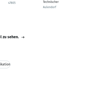
Technischer Vertrieb
47805
Bad Endorf
Aulendorf
il zu sehen.
ikation