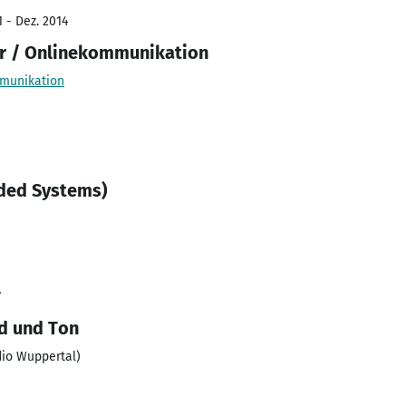
 - Dez. 2014
r / Onlinekommunikation
mmunikation
ded Systems)
7
ld und Ton
io Wuppertal)