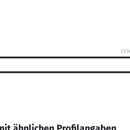
C2 (
mit ähnlichen Profilangaben