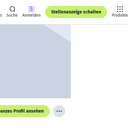
Stellenanzeige schalten
ts
Suche
Anmelden
Produkte
anzes Profil ansehen