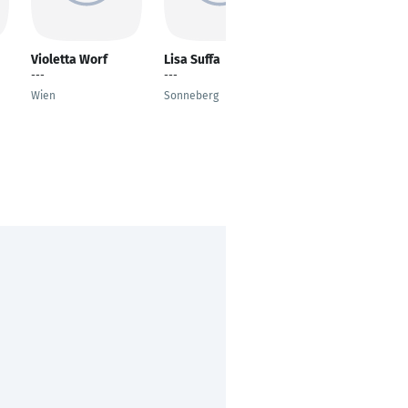
Violetta Worf
Lisa Suffa
Natalie Haar
---
---
Bereichsleitung /
Geprüfte Desinfektori
Wien
Sonneberg
Götz
Gebäudemanagement
RNG GmbH