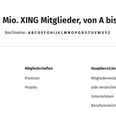
 Mio. XING Mitglieder, von A bi
Nachname:
A
B
C
D
E
F
G
H
I
J
K
L
M
N
O
P
Q
R
S
T
U
V
W
X
Y
Z
Mitgliedschaften
Hauptbereiche
Premium
Mitgliederverz
ProJobs
Jobs Verzeichn
Unternehmen
Berufsverzeich