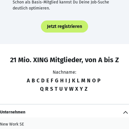
Schon als Basis-Mitglied kannst Du Deine Job-Suche
deutlich optimieren.
Jetzt registrieren
21 Mio. XING Mitglieder, von A bis Z
Nachname:
A
B
C
D
E
F
G
H
I
J
K
L
M
N
O
P
Q
R
S
T
U
V
W
X
Y
Z
Unternehmen
New Work SE