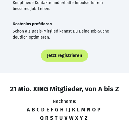
Knüpf neue Kontakte und erhalte Impulse für ein
besseres Job-Leben.
Kostenlos profitieren
Schon als Basis-Mitglied kannst Du Deine Job-Suche
deutlich optimieren.
Jetzt registrieren
21 Mio. XING Mitglieder, von A bis Z
Nachname:
A
B
C
D
E
F
G
H
I
J
K
L
M
N
O
P
Q
R
S
T
U
V
W
X
Y
Z