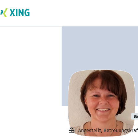
Martina Knöller
Ba
Angestellt, Betreuungskraf