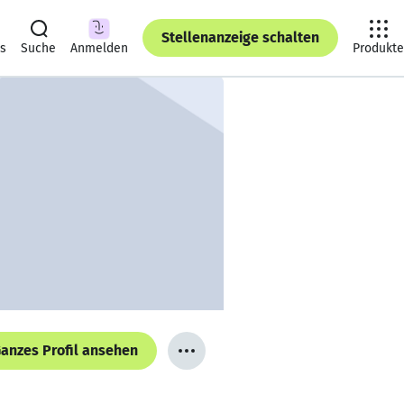
Stellenanzeige schalten
ts
Suche
Anmelden
Produkte
anzes Profil ansehen