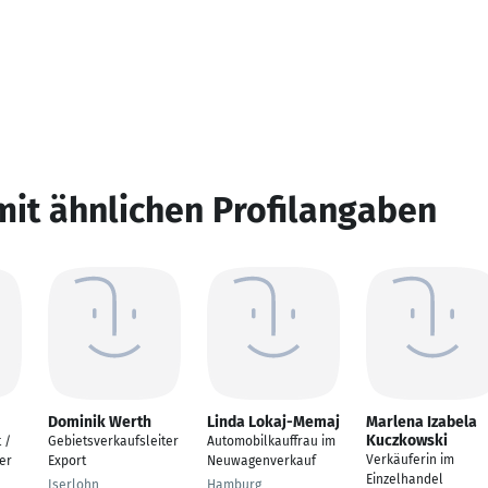
mit ähnlichen Profilangaben
Dominik Werth
Linda Lokaj-Memaj
Marlena Izabela
Kuczkowski
 /
Gebietsverkaufsleiter
Automobilkauffrau im
Verkäuferin im
er
Export
Neuwagenverkauf
Einzelhandel
Iserlohn
Hamburg