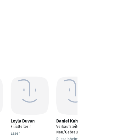
Leyla Duvan
Daniel Kuhn
Marten Rucha
Filialleiterin
Verkaufsleiter
Fachverkäufer
Neu/Gebrauchtwagen
Baustoffe
Essen
Rüsselsheim
Treia