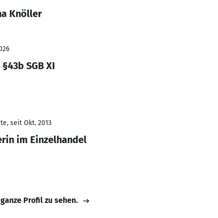
na Knöller
026
 §43b SGB XI
e, seit Okt. 2013
erin im Einzelhandel
 ganze Profil zu sehen.