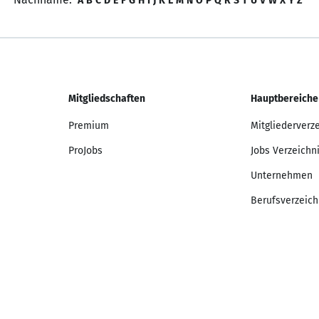
A
B
C
D
E
F
G
H
I
J
K
L
M
N
O
P
Q
R
S
T
U
V
W
X
Y
Z
Mitgliedschaften
Hauptbereiche
Premium
Mitgliederverz
ProJobs
Jobs Verzeichn
Unternehmen
Berufsverzeich