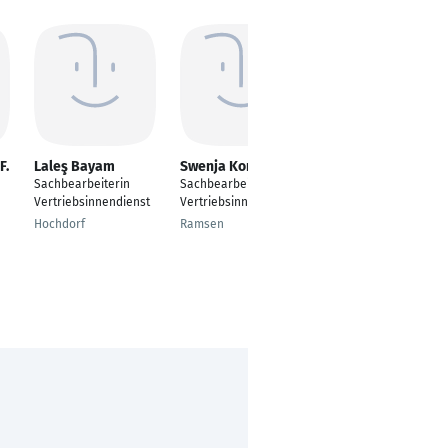
F.
Laleş Bayam
Swenja Korff
Leonie Shari Kolbe
Sachbearbeiterin
Sachbearbeiter
Sachbearbeiter
Vertriebsinnendienst
Vertriebsinnendienst
Vertriebsinnendienst
Hochdorf
Ramsen
Diepenau