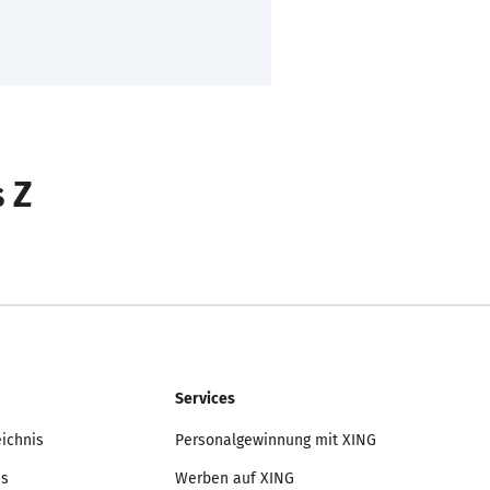
s Z
Services
eichnis
Personalgewinnung mit XING
is
Werben auf XING