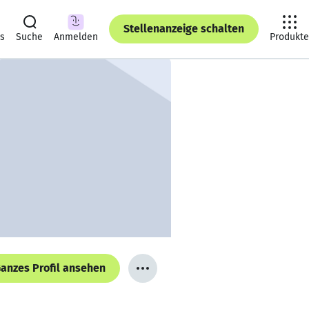
Stellenanzeige schalten
ts
Suche
Anmelden
Produkte
anzes Profil ansehen