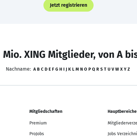
Jetzt registrieren
 Mio. XING Mitglieder, von A bi
Nachname:
A
B
C
D
E
F
G
H
I
J
K
L
M
N
O
P
Q
R
S
T
U
V
W
X
Y
Z
Mitgliedschaften
Hauptbereiche
Premium
Mitgliederverz
ProJobs
Jobs Verzeichn