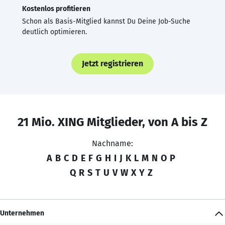
Kostenlos profitieren
Schon als Basis-Mitglied kannst Du Deine Job-Suche
deutlich optimieren.
Jetzt registrieren
21 Mio. XING Mitglieder, von A bis Z
Nachname:
A
B
C
D
E
F
G
H
I
J
K
L
M
N
O
P
Q
R
S
T
U
V
W
X
Y
Z
Unternehmen