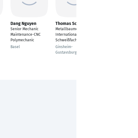
Dang Nguyen
Thomas Schmidt
Andre Faruke
Senior Mechanic
Metallbaumeister/
Soldat
Maintenance-CNC
Internationaler
Buxtehude
Polymechanic
Schweißfachmann
Basel
Ginsheim-
Gustavsburg