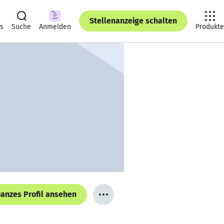
Stellenanzeige schalten
ts
Suche
Anmelden
Produkte
anzes Profil ansehen