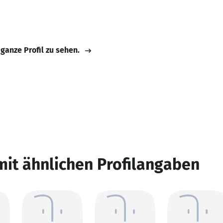
 ganze Profil zu sehen.
mit ähnlichen Profilangaben