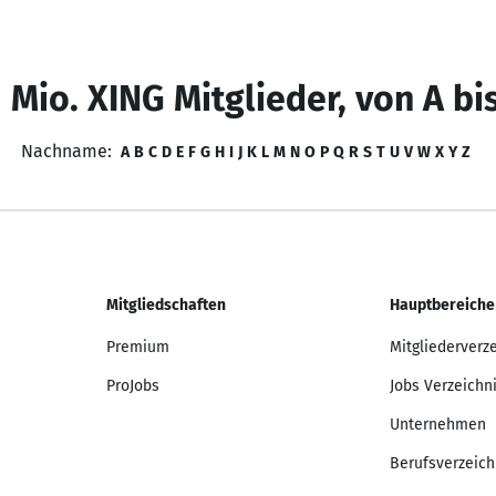
 Mio. XING Mitglieder, von A bi
Nachname:
A
B
C
D
E
F
G
H
I
J
K
L
M
N
O
P
Q
R
S
T
U
V
W
X
Y
Z
Mitgliedschaften
Hauptbereiche
Premium
Mitgliederverz
ProJobs
Jobs Verzeichn
Unternehmen
Berufsverzeich