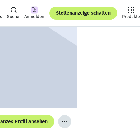
Stellenanzeige schalten
ts
Suche
Anmelden
Produkte
anzes Profil ansehen