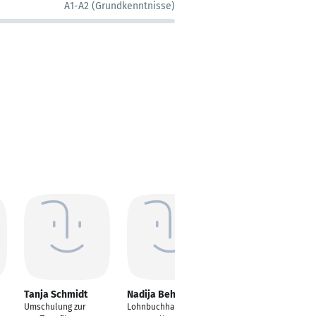
A1-A2 (Grundkenntnisse)
Tanja Schmidt
Nadija Behrens
Gina Castellan
Umschulung zur
Lohnbuchhalterin,
Projektassistentin