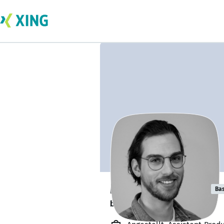
Marvin Nüchter
Bas
bildet sich zurzeit weiter. 🎓