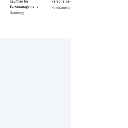
Kauffrau für
Personalberaterin
Bonn
Büromanagement
Hermannsburg
Hamburg