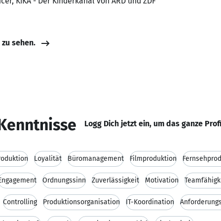
ucer, KiKA - Der Kinderkanal von ARD und ZDF
e zu sehen.
Kenntnisse
Logg Dich jetzt ein, um das ganze Prof
oduktion
Loyalität
Büromanagement
Filmproduktion
Fernsehprod
Engagement
Ordnungssinn
Zuverlässigkeit
Motivation
Teamfähigk
Controlling
Produktionsorganisation
IT-Koordination
Anforderun