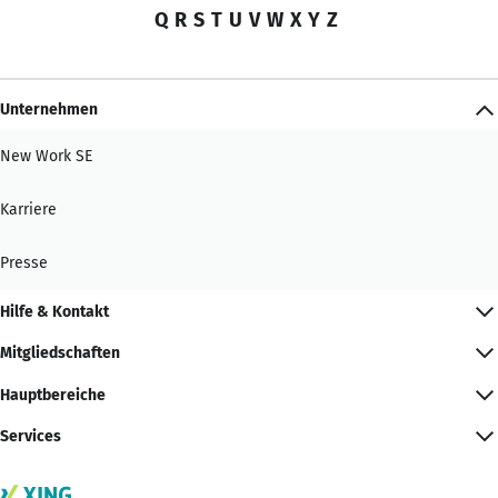
Q
R
S
T
U
V
W
X
Y
Z
Unternehmen
New Work SE
Karriere
Presse
Hilfe & Kontakt
Mitgliedschaften
Hauptbereiche
Services