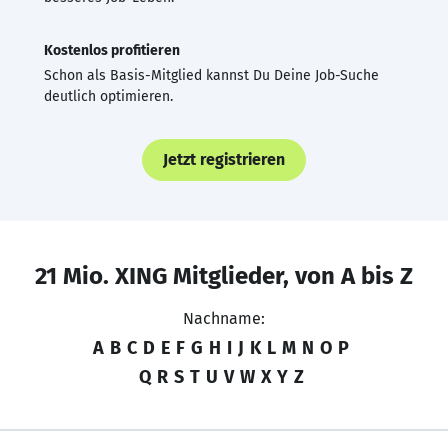
Kostenlos profitieren
Schon als Basis-Mitglied kannst Du Deine Job-Suche
deutlich optimieren.
Jetzt registrieren
21 Mio. XING Mitglieder, von A bis Z
Nachname:
A
B
C
D
E
F
G
H
I
J
K
L
M
N
O
P
Q
R
S
T
U
V
W
X
Y
Z