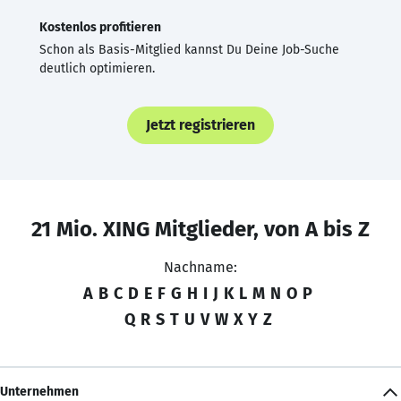
Kostenlos profitieren
Schon als Basis-Mitglied kannst Du Deine Job-Suche
deutlich optimieren.
Jetzt registrieren
21 Mio. XING Mitglieder, von A bis Z
Nachname:
A
B
C
D
E
F
G
H
I
J
K
L
M
N
O
P
Q
R
S
T
U
V
W
X
Y
Z
Unternehmen